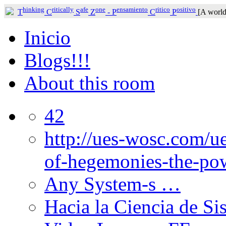
hinking
ritically
afe
one
ensamiento
ritico
ositivo
T
C
S
Z
-
P
C
P
[A world
Inicio
Blogs!!!
About this room
42
http://ues-wosc.com/ue
of-hegemonies-the-pow
Any System-s …
Hacia la Ciencia de Si