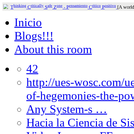
hinking
ritically
afe
one
ensamiento
ritico
ositivo
T
C
S
Z
-
P
C
P
[A world
Inicio
Blogs!!!
About this room
42
http://ues-wosc.com/ue
of-hegemonies-the-pow
Any System-s …
Hacia la Ciencia de Si